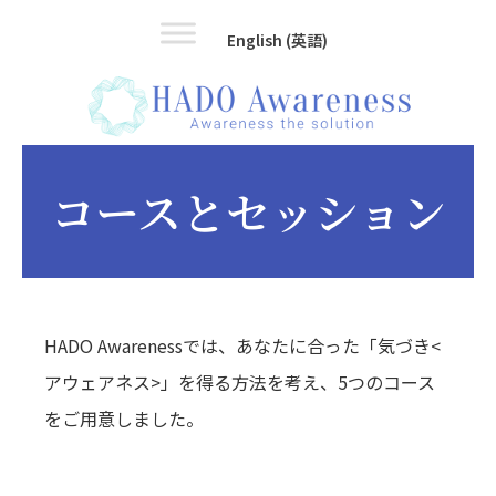
Skip
Skip
English
(
英語
)
to
to
main
footer
content
コースとセッション
HADO Awarenessでは、あなたに合った「気づき<
アウェアネス>」を得る方法を考え、5つのコース
をご用意しました。