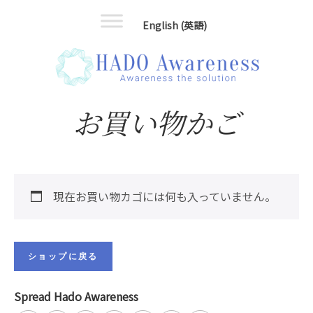
Skip
Skip
English
(
英語
)
to
to
main
footer
content
お買い物かご
現在お買い物カゴには何も入っていません。
ショップに戻る
Spread Hado Awareness