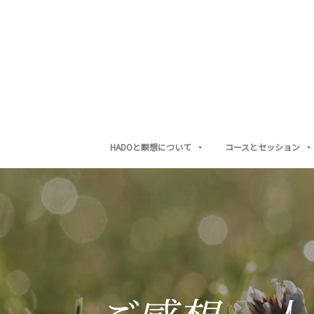
Skip
Skip
to
to
main
footer
content
HADOと瞑想について
コースとセッション