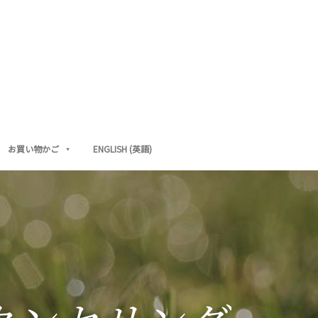
お買い物かご
ENGLISH
(
英語
)