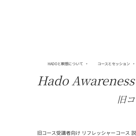
Skip
Skip
to
to
main
footer
content
HADOと瞑想について
コースとセッション
Hado Awareness
旧コ
旧コース受講者向け リフレッシャーコース 説明